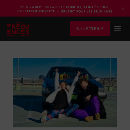
×
25 & 26 SEPT. 2026
·
PUITS COURIOT, SAINT-ÉTIENNE
·
BILLETTERIE OUVERTE
→
·
GRATUIT POUR LES ÉTUDIANTS
BILLETTERIE