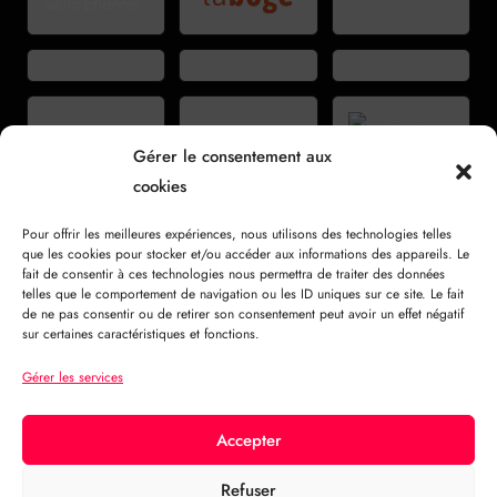
Gérer le consentement aux
cookies
Pour offrir les meilleures expériences, nous utilisons des technologies telles
que les cookies pour stocker et/ou accéder aux informations des appareils. Le
fait de consentir à ces technologies nous permettra de traiter des données
telles que le comportement de navigation ou les ID uniques sur ce site. Le fait
de ne pas consentir ou de retirer son consentement peut avoir un effet négatif
VOIR TOUS LES PARTENAIRES →
sur certaines caractéristiques et fonctions.
Gérer les services
LFO
RATE
SHAPE
SYNC
GAIN
MODE
OUT
25.26.09.26
Accepter
Refuser