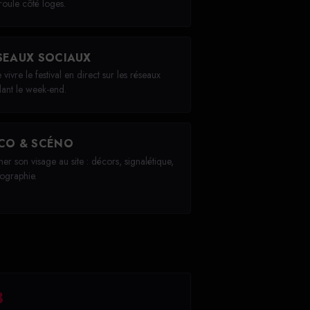
 roule côté loges.
SEAUX SOCIAUX
 vivre le festival en direct sur les réseaux
ant le week-end.
CO & SCÉNO
er son visage au site : décors, signalétique,
ographie.
3