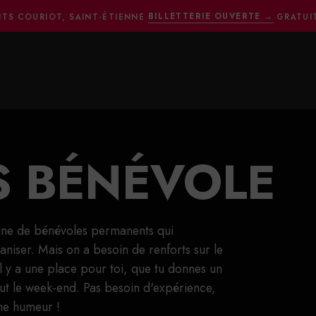
BILLETTERIE OUVERTE
→
ITS COURIOT, SAINT-ÉTIENNE
·
·
GRATUI
S BÉNÉVOLE
taine de bénévoles permanents qui
ganiser. Mais on a besoin de renforts sur le
 il y a une place pour toi, que tu donnes un
t le week-end. Pas besoin d'expérience,
ne humeur !