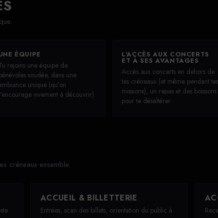
ES
que.
UNE ÉQUIPE
L'ACCÈS AUX CONCERTS
ET À SES AVANTAGES
Tu rejoins une équipe de
Accès aux concerts en dehors de
bénévoles soudée, dans une
tes créneaux (et même pendant te
ambiance unique (qu'on
missions), un repas et des boissons
t'encourage vivement à découvrir).
pour te désaltérer.
les créneaux ensemble.
ACCUEIL & BILLETTERIE
AC
ste
Entrées, scan des billets, orientation du public à
Recev