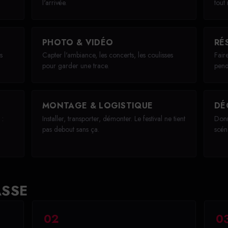
l'arrivée.
tout
PHOTO & VIDÉO
RÉ
s
Capter l'ambiance, les concerts, les coulisses
Faire
pour garder une trace.
pend
MONTAGE & LOGISTIQUE
DÉ
 :
Installer, transporter, démonter. Le festival ne tient
Donn
pas debout sans ça.
scén
ASSE
02
0