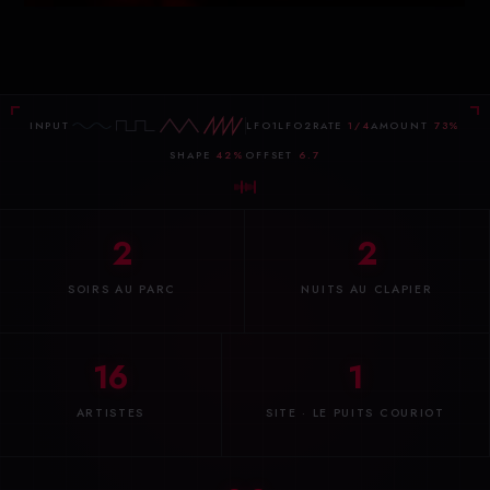
INPUT
LFO1
LFO2
RATE
1/4
AMOUNT
73%
SHAPE
42%
OFFSET
6.7
2
2
SOIRS AU PARC
NUITS AU CLAPIER
16
1
ARTISTES
SITE · LE PUITS COURIOT