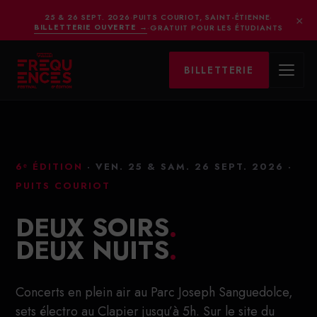
×
25 & 26 SEPT. 2026
·
PUITS COURIOT, SAINT-ÉTIENNE
·
BILLETTERIE OUVERTE
→
·
GRATUIT POUR LES ÉTUDIANTS
BILLETTERIE
6ᵉ ÉDITION
· VEN. 25 & SAM. 26 SEPT. 2026 ·
PUITS COURIOT
DEUX SOIRS
.
DEUX NUITS
.
Concerts en plein air au Parc Joseph Sanguedolce,
sets électro au Clapier jusqu’à 5h. Sur le site du