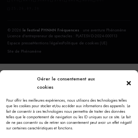
LFO
RATE
SHAPE
SYNC
GAIN
MODE
OUT
25.26.09.26
© 2026
le festival PHNMN Fréquences
· une aventure Phénomène
Licence d'entrepreneur de spectacles : PLATESV-D-2024-000113
Espace presse
Mentions légales
Politique de cookies (UE)
Site de Phénomène
Gérer le consentement aux
cookies
Pour offrir les meilleures expériences, nous utilisons des technologies telles
que les cookies pour stocker et/ou accéder aux informations des appareils. Le
fait de consentir à ces technologies nous permettra de traiter des données
telles que le comportement de navigation ou les ID uniques sur ce site. Le fait
de ne pas consentir ou de retirer son consentement peut avoir un effet négatif
sur certaines caractéristiques et fonctions.