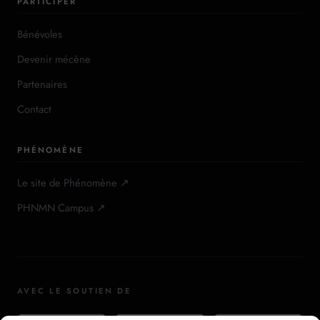
PARTICIPER
Bénévoles
Devenir mécène
Partenaires
Contact
PHÉNOMÈNE
Le site de Phénomène ↗
PHNMN Campus ↗
AVEC LE SOUTIEN DE