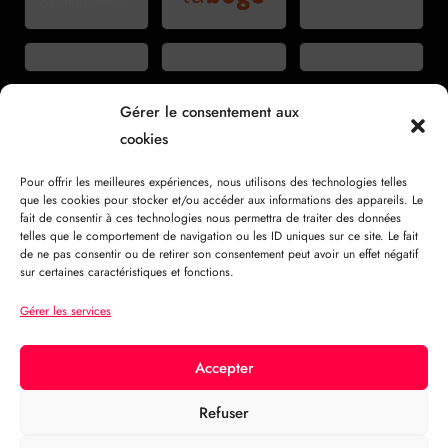
Gérer le consentement aux
cookies
Pour offrir les meilleures expériences, nous utilisons des technologies telles
que les cookies pour stocker et/ou accéder aux informations des appareils. Le
fait de consentir à ces technologies nous permettra de traiter des données
telles que le comportement de navigation ou les ID uniques sur ce site. Le fait
de ne pas consentir ou de retirer son consentement peut avoir un effet négatif
VOIR TOUS LES PARTENAIRES →
sur certaines caractéristiques et fonctions.
Gérer les services
LFO
RATE
SHAPE
SYNC
GAIN
MODE
OUT
25.26.09.26
Accepter
Refuser
© 2026
le festival PHNMN Fréquences
· une aventure Phénomène
Licence d'entrepreneur de spectacles : PLATESV-D-2024-000113