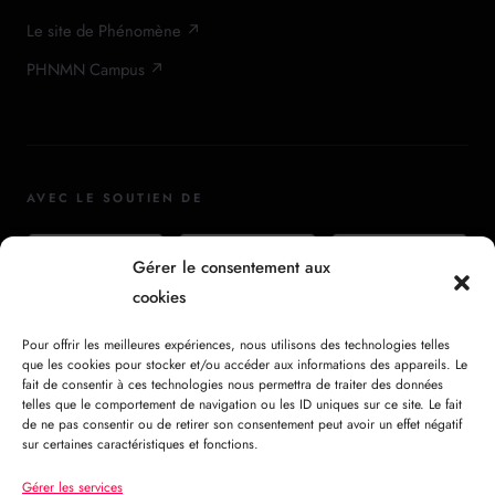
Le site de Phénomène ↗
PHNMN Campus ↗
AVEC LE SOUTIEN DE
Gérer le consentement aux
cookies
Pour offrir les meilleures expériences, nous utilisons des technologies telles
que les cookies pour stocker et/ou accéder aux informations des appareils. Le
fait de consentir à ces technologies nous permettra de traiter des données
telles que le comportement de navigation ou les ID uniques sur ce site. Le fait
de ne pas consentir ou de retirer son consentement peut avoir un effet négatif
VOIR TOUS LES PARTENAIRES →
sur certaines caractéristiques et fonctions.
Gérer les services