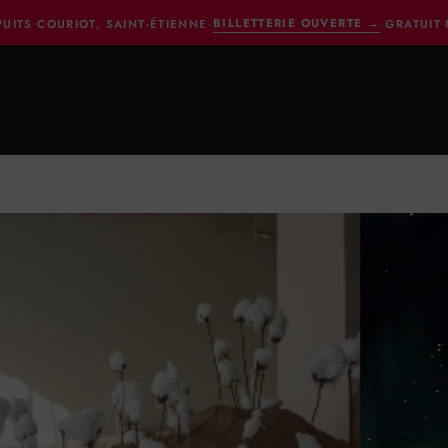
BILLETTERIE OUVERTE
→
PUITS COURIOT, SAINT-ÉTIENNE
·
·
GRATUIT