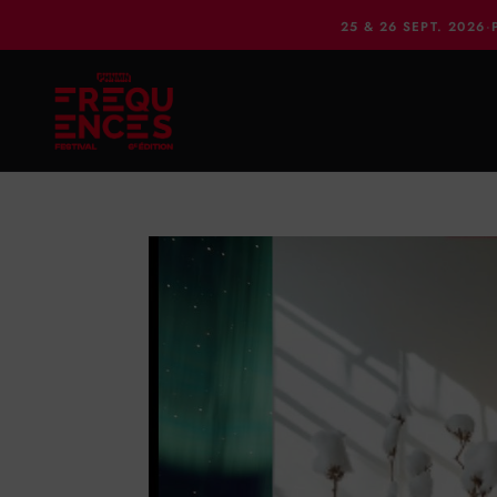
25 & 26 SEPT. 2026
·