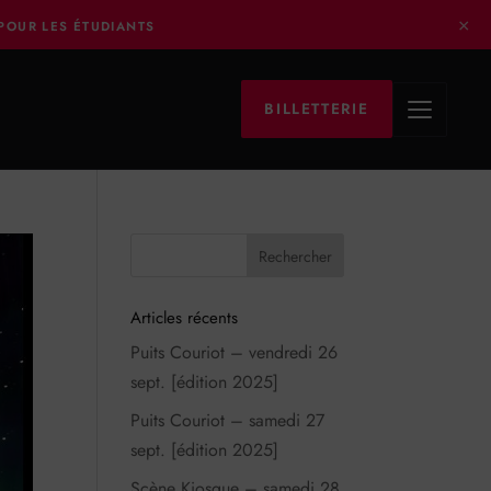
×
 POUR LES ÉTUDIANTS
BILLETTERIE
Articles récents
Puits Couriot – vendredi 26
sept. [édition 2025]
Puits Couriot – samedi 27
sept. [édition 2025]
Scène Kiosque – samedi 28