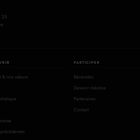
25
ne.
VRIR
PARTICIPER
t & nos valeurs
Bénévoles
x
Devenir mécène
rtistique
Partenaires
Contact
presse
 précédentes