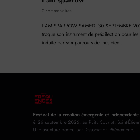
I am sparrow
0 commentaires
I AM SPARROW SAMEDI 30 SEPTEMBRE 2023 Pl
troque son instrument de prédilection pour les
induite par son parcours de musicien...
Festival de la création émergente et indépendante.
& 26 septembre 2026, au Puits Couriot, Saint-Étien
Une aventure portée par l'association Phénomène.