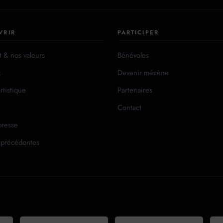
VRIR
PARTICIPER
t & nos valeurs
Bénévoles
x
Devenir mécène
rtistique
Partenaires
Contact
presse
 précédentes