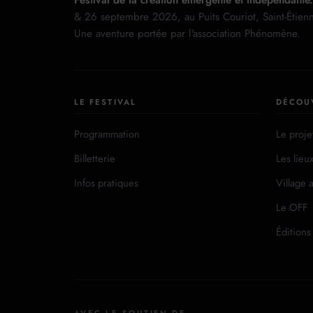
Festival de la création émergente et indépendante.
& 26 septembre 2026, au Puits Couriot, Saint-Étien
Une aventure portée par l'association Phénomène.
LE FESTIVAL
DÉCOU
Programmation
Le proje
Billetterie
Les lieu
Infos pratiques
Village a
Le OFF
Éditions