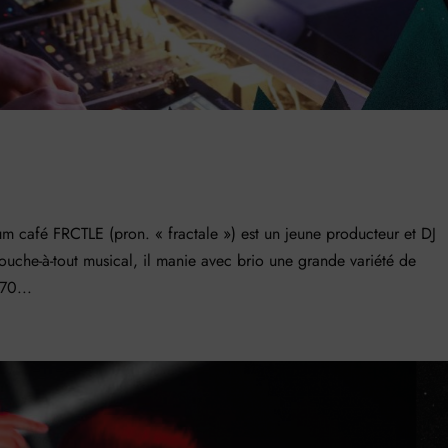
fé FRCTLE (pron. « fractale ») est un jeune producteur et DJ
touche-à-tout musical, il manie avec brio une grande variété de
70...