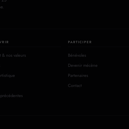
25
ne.
VRIR
PARTICIPER
t & nos valeurs
Bénévoles
x
Devenir mécène
rtistique
Partenaires
Contact
 précédentes