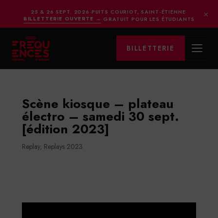
×
25 & 26 SEPT. 2026
·
PUITS COURIOT, SAINT-ÉTIENNE
·
BILLETTERIE OUVERTE
→
·
GRATUIT POUR LES ÉTUDIANTS
BILLETTERIE
Scène kiosque – plateau
électro – samedi 30 sept.
[édition 2023]
Replay
,
Replays 2023