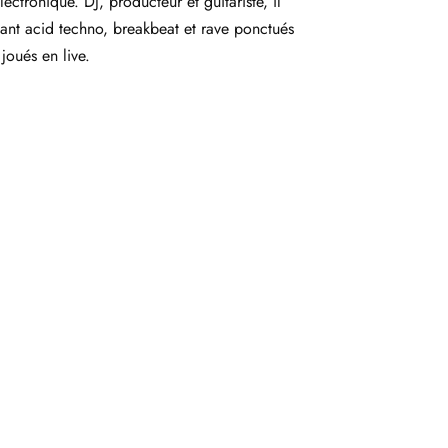
ectronique. DJ, producteur et guitariste, il
lant acid techno, breakbeat et rave ponctués
 joués en live.