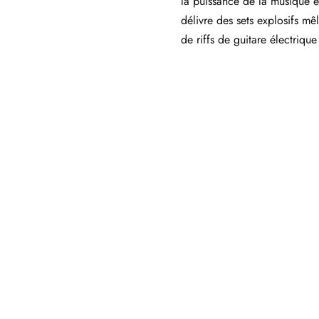
la puissance de la musique él
délivre des sets explosifs mê
de riffs de guitare électrique