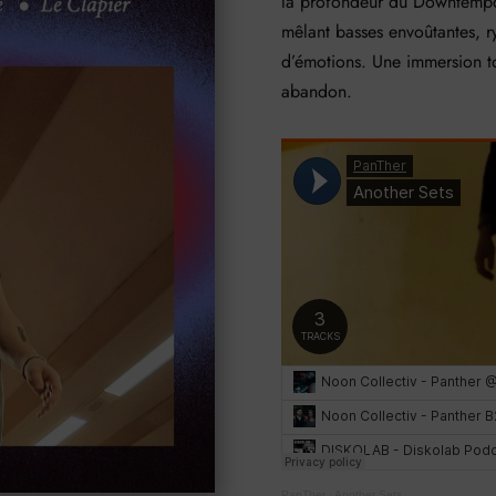
la profondeur du Downtempo.
mêlant basses envoûtantes, 
d’émotions. Une immersion to
abandon.
PanTher
·
Another Sets