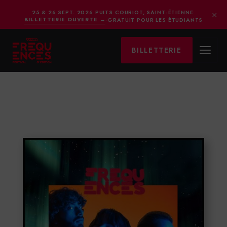
×
25 & 26 SEPT. 2026
·
PUITS COURIOT, SAINT-ÉTIENNE
·
BILLETTERIE OUVERTE
→
·
GRATUIT POUR LES ÉTUDIANTS
BILLETTERIE